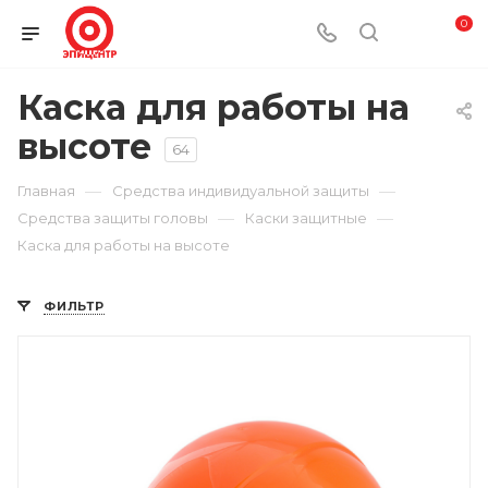
0
Каска для работы на
высоте
64
—
—
Главная
Средства индивидуальной защиты
—
—
Средства защиты головы
Каски защитные
Каска для работы на высоте
ФИЛЬТР