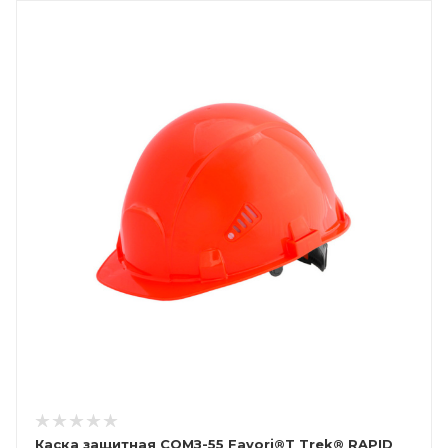
Каска защитная СОМЗ-55 Favori®Т Trek® RAPID