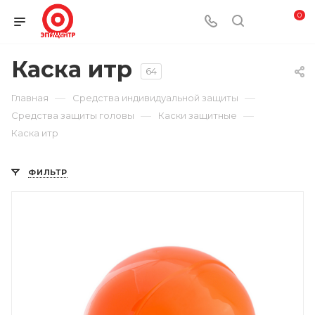
0
Каска итр
64
—
—
Главная
Средства индивидуальной защиты
—
—
Средства защиты головы
Каски защитные
Каска итр
ФИЛЬТР