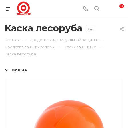
0
Каска лесоруба
64
—
—
Главная
Средства индивидуальной защиты
—
—
Средства защиты головы
Каски защитные
Каска лесоруба
ФИЛЬТР