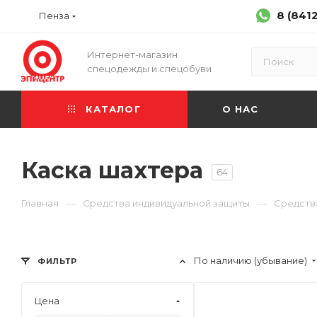
8 (841
Пенза
Интернет-магазин
спецодежды и спецобуви
КАТАЛОГ
О НАС
Каска шахтера
64
—
—
Главная
Средства индивидуальной защиты
Средств
По наличию (убывание)
ФИЛЬТР
Цена