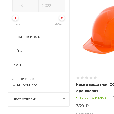
243
2022
Производитель
ТР/ТС
ГОСТ
Заключение
Каска защитная С
МинПромТорг
оранжевая
А
Есть в наличии: 61
Цвет отделки
339 ₽
Цвет отделки