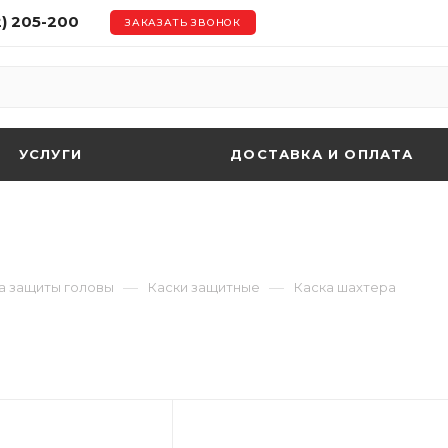
2) 205-200
ЗАКАЗАТЬ ЗВОНОК
УСЛУГИ
ДОСТАВКА И ОПЛАТА
—
—
а защиты головы
Каски защитные
Каска шахтера