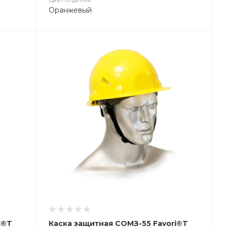
Оранжевый
i®T
Каска защитная СОМЗ-55 Favori®T