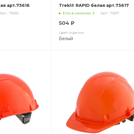
ая арт.75616
Treki® RAPID белая арт.75617
Арт.: 75616
Арт.: 75617
Есть в наличии: 3
504 ₽
Цвет отделки
Белый