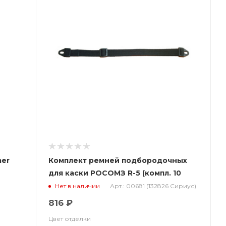
mer
Комплект ремней подбородочных
для каски РОСОМЗ R-5 (компл. 10
шт.), 00681
Арт.: 00681 (132826 Сириус)
Нет в наличии
816 ₽
Цвет отделки