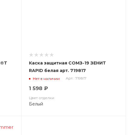
i®T
Каска защитная СОМЗ-19 ЗЕНИТ
RAPID белая арт. 719817
Арт.: 719817
Нет в наличии
1 598 ₽
Цвет отделки
Белый