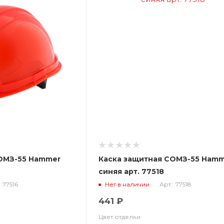
ОМЗ-55 Hammer
Каска защитная СОМЗ-55 Ham
синяя арт. 77518
: 77516
Арт.: 77518
Нет в наличии
441 ₽
Цвет отделки