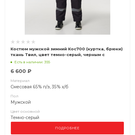
Костюм мужской зимний Кос700 (куртка, брюки)
ткань Твил, цвет темно-серый, черным с
лимонной отделкой, СОП
Есть в наличии: 355
6 600 ₽
Материал
Смесовая 65% п/э, 35% х/б
Пол
Мужской
Цвет основной
Темно-серый
ПОДРОБНЕЕ