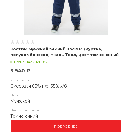
Костюм мужской зимний Кос703 (куртка,
полукомбинезон) ткань Твил, цвет темно-синий
с васильковым (ЧЗ)
Есть в наличии: 875
5 940 ₽
Материал
Смесовая 65% п/э, 35% х/б
Пол
Мужской
Цвет основной
Темно-синий
ПОДРОБНЕЕ